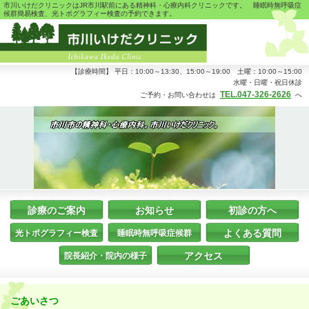
市川いけだクリニックはJR市川駅前にある精神科・心療内科クリニックです。 睡眠時無呼吸症
候群簡易検査、光トポグラフィー検査の予約できます。
【診療時間】 平日：10:00～13:30、15:00～19:00 土曜：10:00～15:00
水曜・日曜・祝日休診
TEL.047-326-2626
ご予約・お問い合わせは
へ
診療のご案内
お知らせ
初診の方へ
よくある質問
光トポグラフィー検査
睡眠時無呼吸症候群
アクセス
院長紹介・院内の様子
ごあいさつ